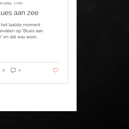
jan 2024
∙
1
min.
lues aan zee
 het laatste moment
gevallen op "Blues aan
e" en dat was weer
l gezellig in Monster.
terdagavond 13 januari
2014. foto's...
6
0