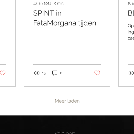
16 jan 2024
∙
0
min.
16 
SPINT in
B
FataMorgana tijdens
Op
de BarraBluesRoute
in
ze
in Monter. Kijk op
hee
Blues aan zee voor
Za
meer info.
15
0
Meer laden
Volg ons: