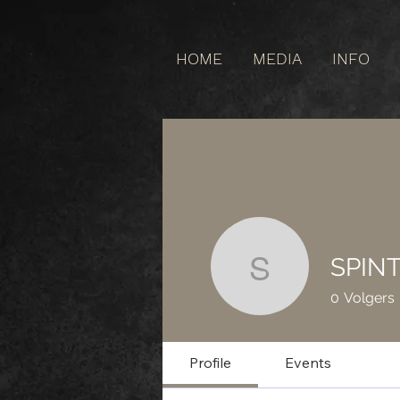
HOME
MEDIA
INFO
SPIN
SPINT
0
Volgers
Profile
Events