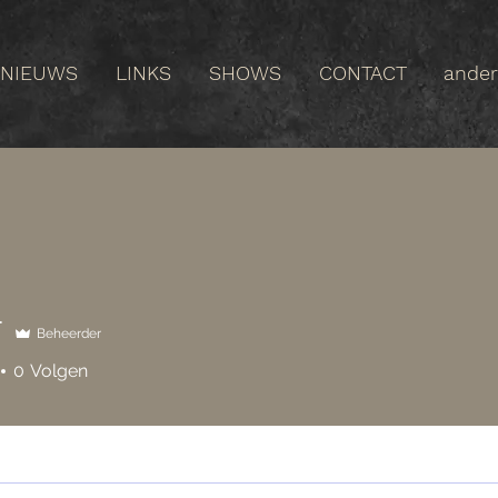
NIEUWS
LINKS
SHOWS
CONTACT
ande
T
Beheerder
0
Volgen